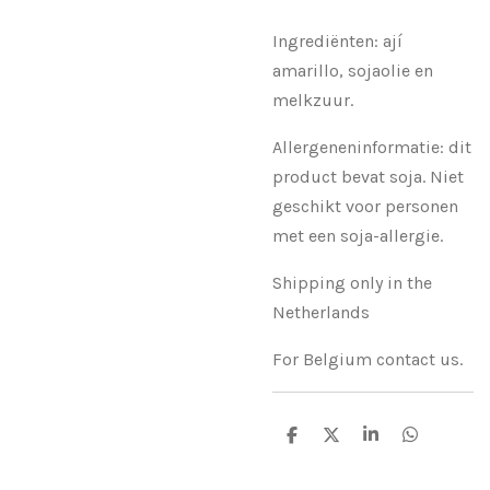
Ingrediënten: ají
amarillo, sojaolie en
melkzuur.
Allergeneninformatie: dit
product bevat soja. Niet
geschikt voor personen
met een soja-allergie.
Shipping only in the
Netherlands
For Belgium contact us.
D
D
S
D
e
e
h
e
l
e
a
l