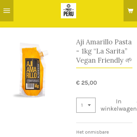
Ga
direct
naar
de
hoofdinhoud
Aji Amarillo Pasta
- 1kg “La Sarita”
Vegan Friendly 🌱
€ 25,00
In
winkelwagen
Het onmisbare